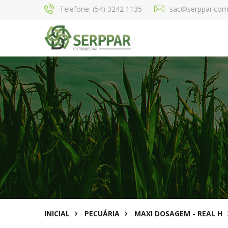
Telefone: (54) 3242 1135
sac@serppar.com
INICIAL
PECUÁRIA
MAXI DOSAGEM - REAL H