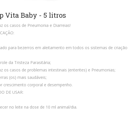
p Vita Baby - 5 litros
z os casos de Pneumonia e Diarreias!
ICAÇÃO:
cado para bezerros em aleitamento em todos os sistemas de criaçã
role da Tristeza Parasitária;
z os casos de problemas intestinais (enterites) e Pneumonias;
rras (os) mais saudáveis;
r crescimento corporal e desempenho.
O DE USAR:
ecer no leite na dose de 10 ml animal/dia.