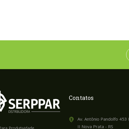
Contatos
Av. Antônio Pandolfo 453 I
II Nova Prata - RS
Para Produtividade