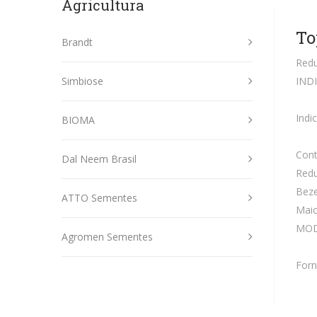
Agricultura
To
Brandt
Redu
Simbiose
IND
Indi
BIOMA
Cont
Dal Neem Brasil
Redu
Beze
ATTO Sementes
Maio
MOD
Agromen Sementes
Forn