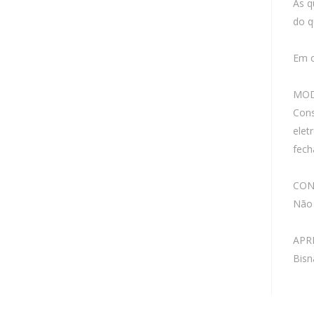
As q
do q
Em c
MOD
Cons
elet
fech
CON
Não 
APR
Bisn