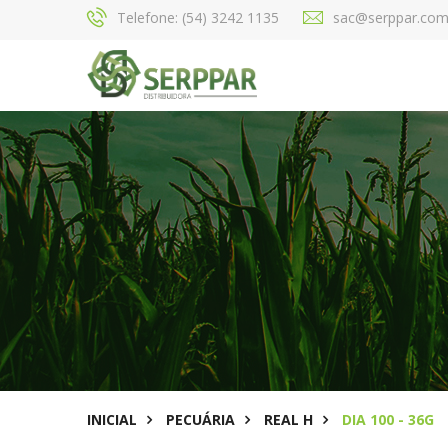
Telefone: (54) 3242 1135
sac@serppar.com
INICIAL
PECUÁRIA
REAL H
DIA 100 - 36G