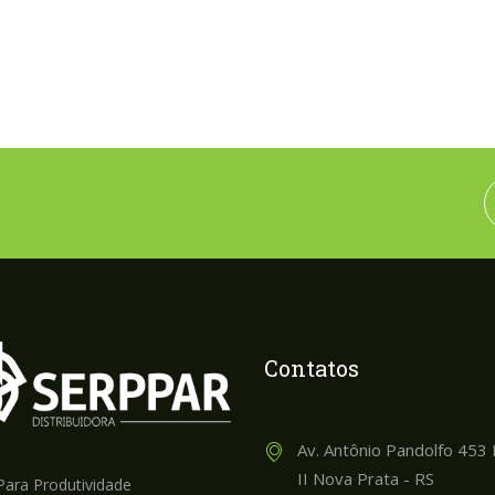
Contatos
Av. Antônio Pandolfo 453 I
II Nova Prata - RS
Para Produtividade