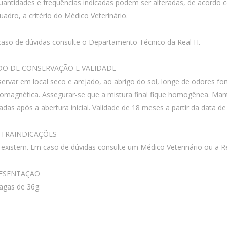
uantidades e frequências indicadas podem ser alteradas, de acordo 
uadro, a critério do Médico Veterinário.
aso de dúvidas consulte o Departamento Técnico da Real H.
O DE CONSERVAÇÃO E VALIDADE
ervar em local seco e arejado, ao abrigo do sol, longe de odores fo
romagnética. Assegurar-se que a mistura final fique homogênea. M
adas após a abertura inicial. Validade de 18 meses a partir da data de
TRAINDICAÇÕES
existem. Em caso de dúvidas consulte um Médico Veterinário ou a Re
ESENTAÇÃO
agas de 36g.