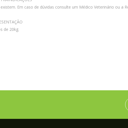
existem. Em caso de dúvidas consulte um Médico Veterinário ou a Re
ESENTAÇÃO
s de 20kg.