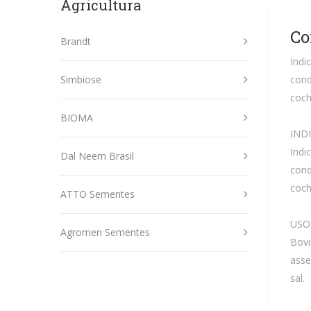
Agricultura
Co
Brandt
Indi
Simbiose
cond
coch
BIOMA
IND
Indi
Dal Neem Brasil
cond
coch
ATTO Sementes
USO
Agromen Sementes
Bovi
asse
sal.