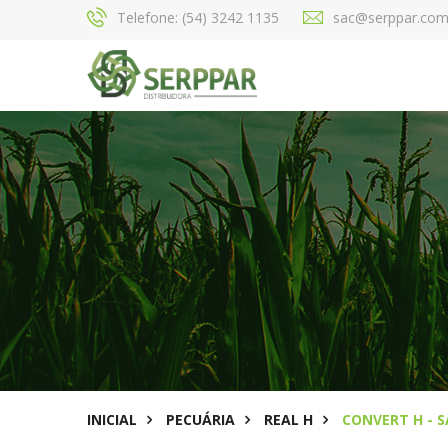
Telefone: (54) 3242 1135
sac@serppar.com
INICIAL
PECUÁRIA
REAL H
CONVERT H - 