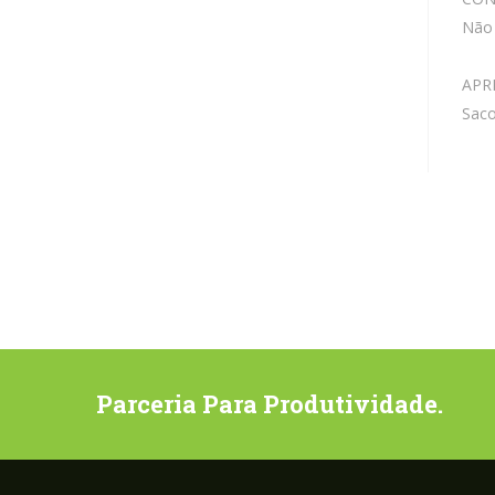
Não 
APR
Saco
Parceria Para Produtividade.