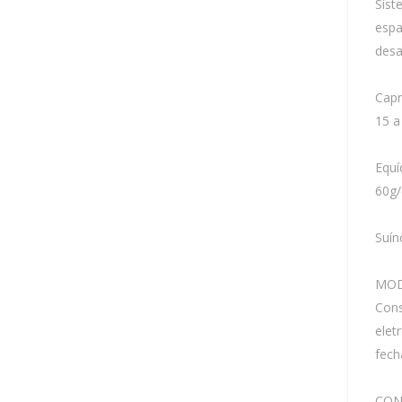
Sist
espa
desa
Capr
15 a
Equí
60g/
Suín
MOD
Cons
elet
fech
CON