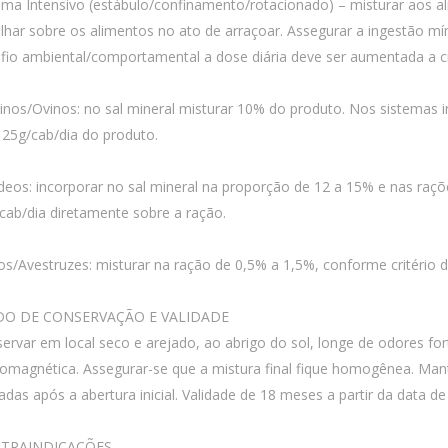
ema Intensivo (estábulo/confinamento/rotacionado) – misturar aos 
lhar sobre os alimentos no ato de arraçoar. Assegurar a ingestão m
fio ambiental/comportamental a dose diária deve ser aumentada a cri
inos/Ovinos: no sal mineral misturar 10% do produto. Nos sistemas i
 25g/cab/dia do produto.
deos: incorporar no sal mineral na proporção de 12 a 15% e nas raçõ
cab/dia diretamente sobre a ração.
os/Avestruzes: misturar na ração de 0,5% a 1,5%, conforme critério d
O DE CONSERVAÇÃO E VALIDADE
ervar em local seco e arejado, ao abrigo do sol, longe de odores fo
romagnética. Assegurar-se que a mistura final fique homogênea. M
adas após a abertura inicial. Validade de 18 meses a partir da data de
TRAINDICAÇÕES